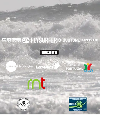
RNET Nº3182
RNAAT: 2/2022
© 2020
Voelcker Turismo, Unipessoal LDA
Forte da Barra S/N,
3830-565
Gafanha da Nazaré